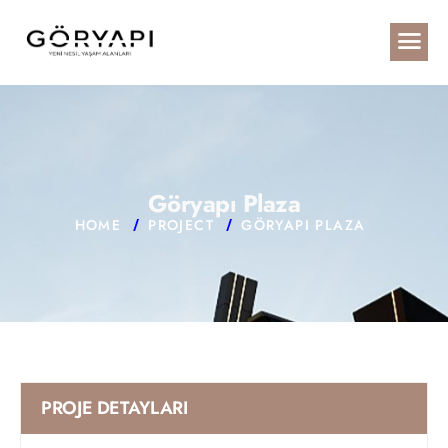
G
ö
r
y
a
p
ı
P
l
a
z
a
HOME
PROJECT
GÖRYAPI PLAZA
PROJE DETAYLARI